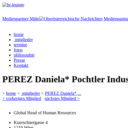
Medienpartner Mitte
Medienpartne
home
mitglieder
termine
fotos
philosophie
Presse
Kontakt
PEREZ Daniela* Pochtler Indus
>
home
>
mitglieder
>
PEREZ Daniela* ...
< vorheriges Mitglied
nächstes Mitglied >
Global Head of Human Resources
Kuerschnergasse 4
1210 Wien