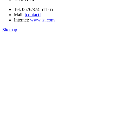
Tel: 0676/874 511 65
Mail:
[contact]
Internet:
www.isi.com
Sitemap