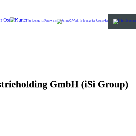
r Ost
hr-lounge ist Partner der
hr-lounge ist Partner der
trieholding GmbH (iSi Group)