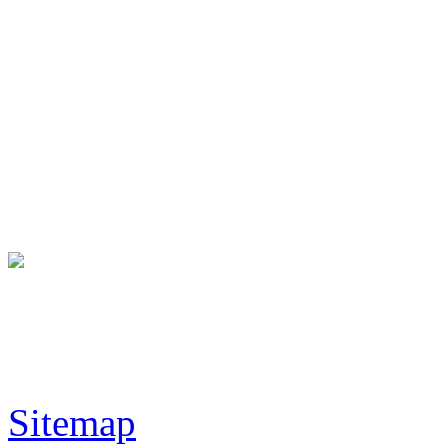
hr-lounge ist „grenzenl
neue mitglieder sind herzlich willkommen:
Josef Buttinger
office@hr-lounge.at
Tel.: +43 699/16 12 91 14
Sitemap