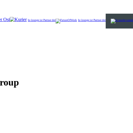
r Ost
hr-lounge ist Partner der
hr-lounge ist Partner der
roup