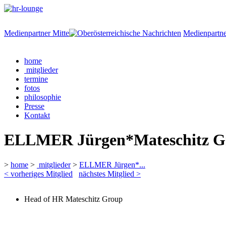
Medienpartner Mitte
Medienpartne
home
mitglieder
termine
fotos
philosophie
Presse
Kontakt
ELLMER Jürgen*Mateschitz G
>
home
>
mitglieder
>
ELLMER Jürgen*...
< vorheriges Mitglied
nächstes Mitglied >
Head of HR Mateschitz Group