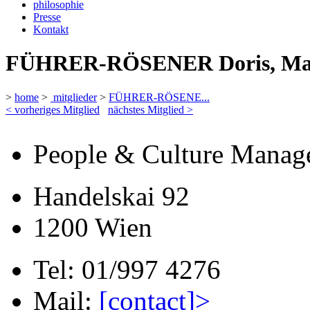
philosophie
Presse
Kontakt
FÜHRER-RÖSENER Doris, Mag
>
home
>
mitglieder
>
FÜHRER-RÖSENE...
< vorheriges Mitglied
nächstes Mitglied >
People & Culture Manag
Handelskai 92
1200 Wien
Tel: 01/997 4276
Mail:
[contact]>