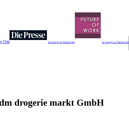
r Ost
hr-lounge ist Partner der
hr-lounge ist Partner der
dm drogerie markt GmbH