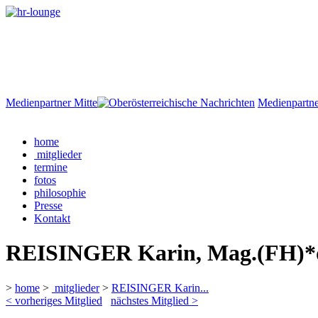
Medienpartner Mitte
Medienpartne
home
mitglieder
termine
fotos
philosophie
Presse
Kontakt
REISINGER Karin, Mag.(FH)*
>
home
>
mitglieder
>
REISINGER Karin...
< vorheriges Mitglied
nächstes Mitglied >